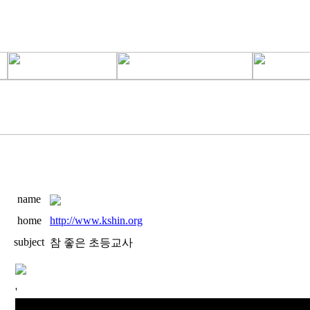
name
home
http://www.kshin.org
subject
참 좋은 초등교사
'