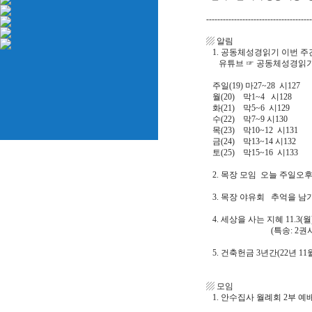
--------------------------------------
▨ 알림
1. 공동체성경읽기 이번 주간
유튜브 ☞ 공동체성경읽기 ☞ N
주일(19) 마27~28 시127
월(20) 막1~4 시128
화(21) 막5~6 시129
수(22) 막7~9 시130
목(23) 막10~12 시131
금(24) 막13~14 시132
토(25) 막15~16 시133
2. 목장 모임 오늘 주일오
3. 목장 야유회 추억을 남
4. 세상을 사는 지혜 11.3
(특송: 2권사회_
5. 건축헌금 3년간(22년 
▨ 모임
1. 안수집사 월례회 2부 예